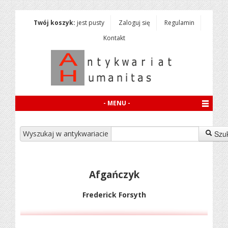
Twój koszyk:
jest pusty
Zaloguj się
Regulamin
Kontakt
- MENU -
Wyszukaj w antykwariacie
Szu
Afgańczyk
Frederick Forsyth