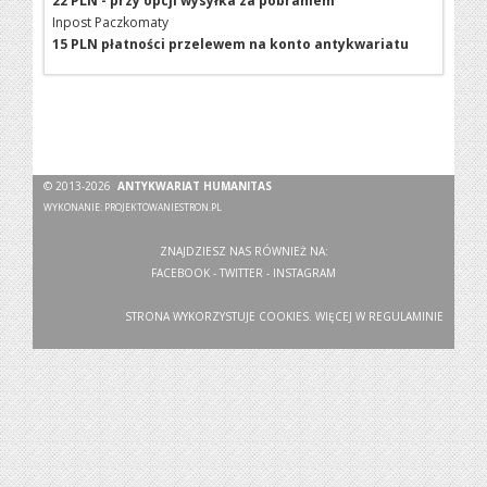
22 PLN - przy opcji wysyłka za pobraniem
Inpost Paczkomaty
15 PLN płatności przelewem na konto antykwariatu
© 2013-2026
ANTYKWARIAT HUMANITAS
WYKONANIE:
PROJEKTOWANIESTRON.PL
ZNAJDZIESZ NAS RÓWNIEŻ NA:
FACEBOOK
-
TWITTER
-
INSTAGRAM
STRONA WYKORZYSTUJE COOKIES. WIĘCEJ W
REGULAMINIE