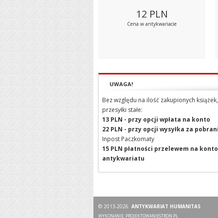
12
PLN
Cena w antykwariacie
UWAGA!
Bez względu na ilość zakupionych książek,
przesyłki stałe:
13 PLN - przy opcji wpłata na konto
22 PLN - przy opcji wysyłka za pobra
Inpost Paczkomaty
15 PLN płatności przelewem na konto
antykwariatu
© 2013-2026
ANTYKWARIAT HUMANITAS
WYKONANIE:
PROJEKTOWANIESTRON.PL