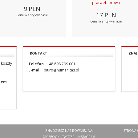
praca zbiorowa
9
PLN
17
PLN
Cena w antykwariacie
Cena w antykwariacie
KONTAKT
ZNAJ
 koszty
Telefon
+48 698 799 001
E-mail
biuro@humanitas.pl
niem
ZNAJDZIESZ NAS RÓWNIEŻ NA:
STRONA 
FACEBOOK
-
TWITTER
-
INSTAGRAM