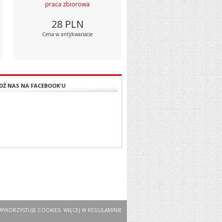
praca zbiorowa
28
PLN
Cena w antykwariacie
DŹ NAS NA FACEBOOK'U
WYKORZYSTUJE COOKIES. WIĘCEJ W
REGULAMINIE