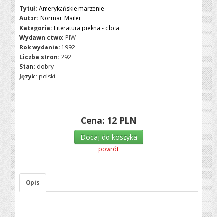
Tytuł:
Amerykańskie marzenie
Autor:
Norman Mailer
Kategoria:
Literatura piekna - obca
Wydawnictwo:
PIW
Rok wydania:
1992
Liczba stron:
292
Stan:
dobry -
Język:
polski
Cena:
12
PLN
Dodaj do koszyka
powrót
Opis