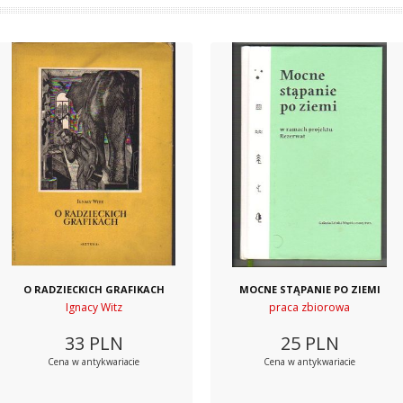
O RADZIECKICH GRAFIKACH
MOCNE STĄPANIE PO ZIEMI
Ignacy Witz
praca zbiorowa
33
PLN
25
PLN
Cena w antykwariacie
Cena w antykwariacie