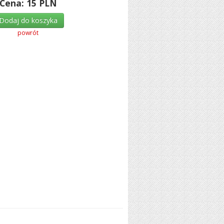
Cena:
15
PLN
Dodaj do koszyka
powrót