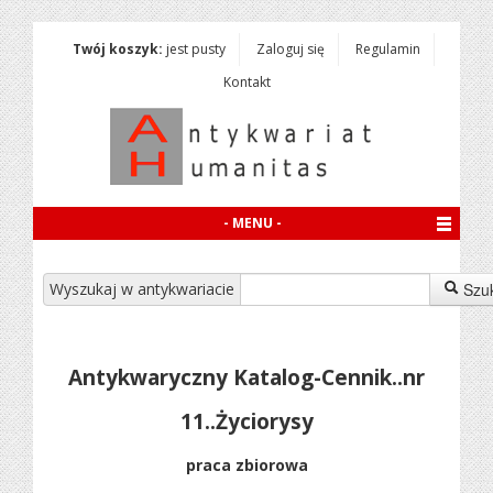
Twój koszyk:
jest pusty
Zaloguj się
Regulamin
Kontakt
- MENU -
Wyszukaj w antykwariacie
Szu
Antykwaryczny Katalog-Cennik..nr
11..Życiorysy
praca zbiorowa