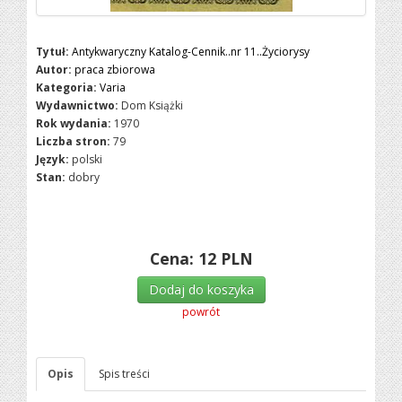
Tytuł:
Antykwaryczny Katalog-Cennik..nr 11..Życiorysy
Autor:
praca zbiorowa
Kategoria:
Varia
Wydawnictwo:
Dom Książki
Rok wydania:
1970
Liczba stron:
79
Język:
polski
Stan:
dobry
Cena:
12
PLN
Dodaj do koszyka
powrót
Opis
Spis treści