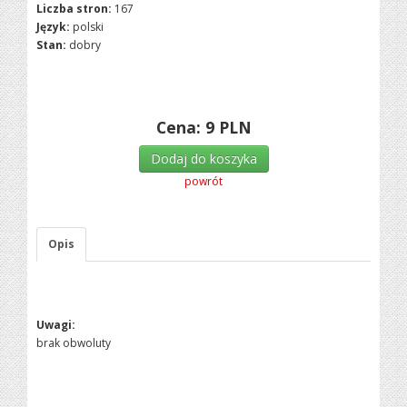
Liczba stron:
167
Język:
polski
Stan:
dobry
Cena:
9
PLN
Dodaj do koszyka
powrót
Opis
Uwagi:
brak obwoluty