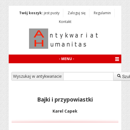
Twój koszyk:
jest pusty
Zaloguj się
Regulamin
Kontakt
- MENU -
Wyszukaj w antykwariacie
Szu
Bajki i przypowiastki
Karel Capek