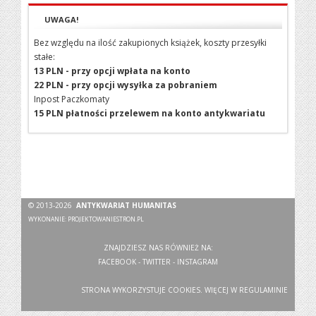
UWAGA!
Bez względu na ilość zakupionych książek, koszty przesyłki
stałe:
13 PLN - przy opcji wpłata na konto
22 PLN - przy opcji wysyłka za pobraniem
Inpost Paczkomaty
15 PLN płatności przelewem na konto antykwariatu
© 2013-2026
ANTYKWARIAT HUMANITAS
WYKONANIE:
PROJEKTOWANIESTRON.PL
ZNAJDZIESZ NAS RÓWNIEŻ NA:
FACEBOOK
-
TWITTER
-
INSTAGRAM
STRONA WYKORZYSTUJE COOKIES. WIĘCEJ W
REGULAMINIE