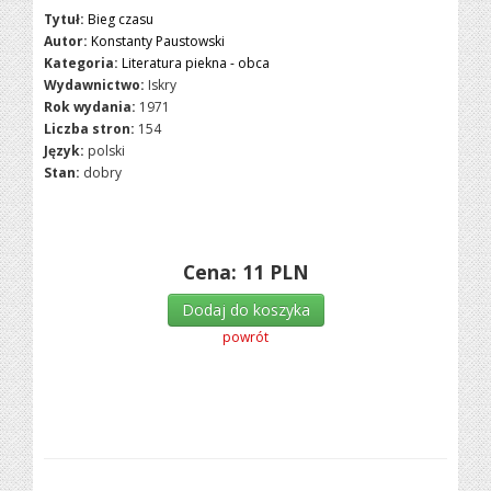
Tytuł:
Bieg czasu
Autor:
Konstanty Paustowski
Kategoria:
Literatura piekna - obca
Wydawnictwo:
Iskry
Rok wydania:
1971
Liczba stron:
154
Język:
polski
Stan:
dobry
Cena:
11
PLN
Dodaj do koszyka
powrót