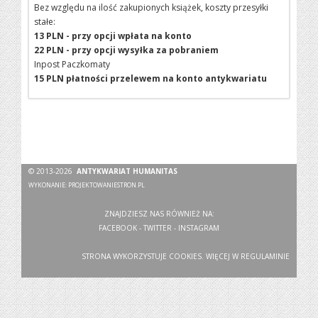
Bez względu na ilość zakupionych książek, koszty przesyłki
stałe:
13 PLN - przy opcji wpłata na konto
22 PLN - przy opcji wysyłka za pobraniem
Inpost Paczkomaty
15 PLN płatności przelewem na konto antykwariatu
© 2013-2026
ANTYKWARIAT HUMANITAS
WYKONANIE:
PROJEKTOWANIESTRON.PL
ZNAJDZIESZ NAS RÓWNIEŻ NA:
FACEBOOK
-
TWITTER
-
INSTAGRAM
STRONA WYKORZYSTUJE COOKIES. WIĘCEJ W
REGULAMINIE