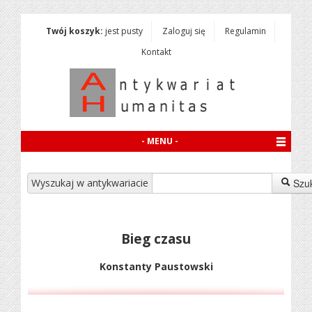
Twój koszyk:
jest pusty
Zaloguj się
Regulamin
Kontakt
- MENU -
Wyszukaj w antykwariacie
Szu
Bieg czasu
Konstanty Paustowski