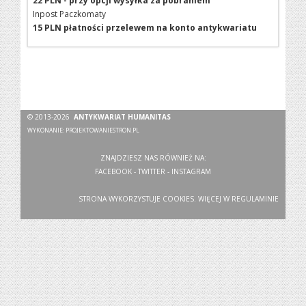
22 PLN - przy opcji wysyłka za pobraniem
Inpost Paczkomaty
15 PLN płatności przelewem na konto antykwariatu
© 2013-2026
ANTYKWARIAT HUMANITAS
WYKONANIE:
PROJEKTOWANIESTRON.PL
ZNAJDZIESZ NAS RÓWNIEŻ NA:
FACEBOOK
-
TWITTER
-
INSTAGRAM
STRONA WYKORZYSTUJE COOKIES. WIĘCEJ W
REGULAMINIE