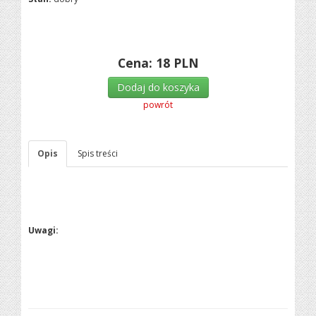
Cena:
18
PLN
Dodaj do koszyka
powrót
Opis
Spis treści
Uwagi: