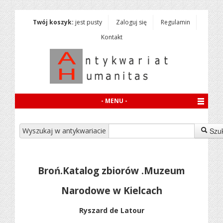
Twój koszyk:
jest pusty
Zaloguj się
Regulamin
Kontakt
- MENU -
Wyszukaj w antykwariacie
Szu
Broń.Katalog zbiorów .Muzeum
Narodowe w Kielcach
Ryszard de Latour