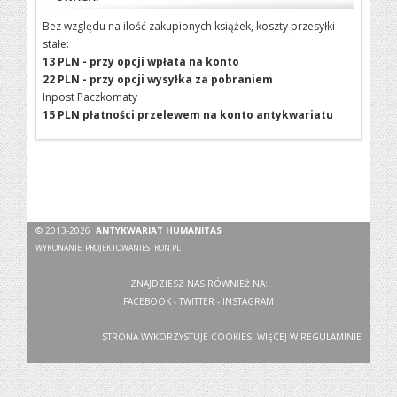
Bez względu na ilość zakupionych książek, koszty przesyłki
stałe:
13 PLN - przy opcji wpłata na konto
22 PLN - przy opcji wysyłka za pobraniem
Inpost Paczkomaty
15 PLN płatności przelewem na konto antykwariatu
© 2013-2026
ANTYKWARIAT HUMANITAS
WYKONANIE:
PROJEKTOWANIESTRON.PL
ZNAJDZIESZ NAS RÓWNIEŻ NA:
FACEBOOK
-
TWITTER
-
INSTAGRAM
STRONA WYKORZYSTUJE COOKIES. WIĘCEJ W
REGULAMINIE