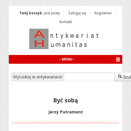
Twój koszyk:
jest pusty
Zaloguj się
Regulamin
Kontakt
- MENU -
Wyszukaj w antykwariacie
Szu
Być sobą
Jerzy Putrament