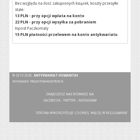
Bez względu na ilość zakupionych książek, koszty przesyłki
stałe:
13 PLN - przy opcji wpłata na konto
22 PLN - przy opcji wysyłka za pobraniem
Inpost Paczkomaty
15 PLN płatności przelewem na konto antykwariatu
© 2013-2026
ANTYKWARIAT HUMANITAS
WYKONANIE:
PROJEKTOWANIESTRON.PL
ZNAJDZIESZ NAS RÓWNIEŻ NA:
FACEBOOK
-
TWITTER
-
INSTAGRAM
STRONA WYKORZYSTUJE COOKIES. WIĘCEJ W
REGULAMINIE