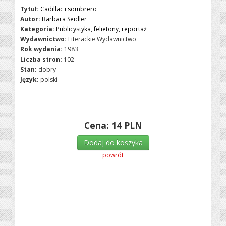
Tytuł:
Cadillac i sombrero
Autor:
Barbara Seidler
Kategoria:
Publicystyka, felietony, reportaż
Wydawnictwo:
Literackie Wydawnictwo
Rok wydania:
1983
Liczba stron:
102
Stan:
dobry -
Język:
polski
Cena:
14
PLN
Dodaj do koszyka
powrót