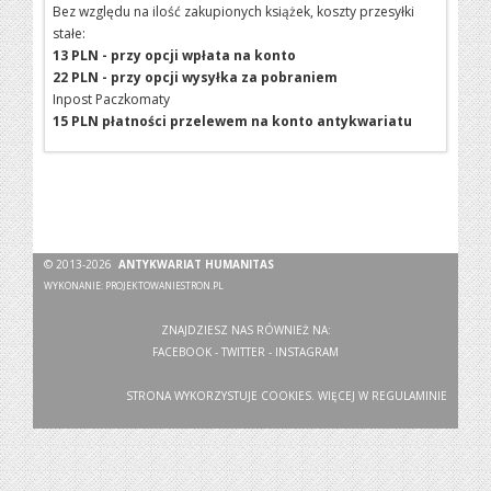
Bez względu na ilość zakupionych książek, koszty przesyłki
stałe:
13 PLN - przy opcji wpłata na konto
22 PLN - przy opcji wysyłka za pobraniem
Inpost Paczkomaty
15 PLN płatności przelewem na konto antykwariatu
© 2013-2026
ANTYKWARIAT HUMANITAS
WYKONANIE:
PROJEKTOWANIESTRON.PL
ZNAJDZIESZ NAS RÓWNIEŻ NA:
FACEBOOK
-
TWITTER
-
INSTAGRAM
STRONA WYKORZYSTUJE COOKIES. WIĘCEJ W
REGULAMINIE