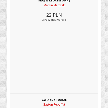
KRAJ W KTÓRYM UMRĘ
Marcin Matczak
22
PLN
Cena w antykwariacie
GWIAZDY I BURZE
Gaston Rebuffat