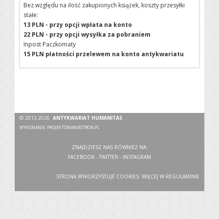
Bez względu na ilość zakupionych książek, koszty przesyłki
stałe:
13 PLN - przy opcji wpłata na konto
22 PLN - przy opcji wysyłka za pobraniem
Inpost Paczkomaty
15 PLN płatności przelewem na konto antykwariatu
© 2013-2026
ANTYKWARIAT HUMANITAS
WYKONANIE:
PROJEKTOWANIESTRON.PL
ZNAJDZIESZ NAS RÓWNIEŻ NA:
FACEBOOK
-
TWITTER
-
INSTAGRAM
STRONA WYKORZYSTUJE COOKIES. WIĘCEJ W
REGULAMINIE