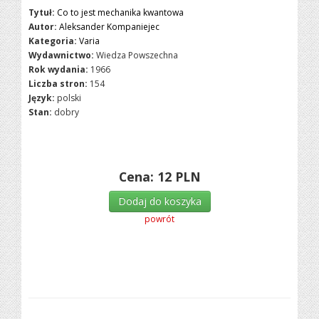
Tytuł:
Co to jest mechanika kwantowa
Autor:
Aleksander Kompaniejec
Kategoria:
Varia
Wydawnictwo:
Wiedza Powszechna
Rok wydania:
1966
Liczba stron:
154
Język:
polski
Stan:
dobry
Cena:
12
PLN
Dodaj do koszyka
powrót