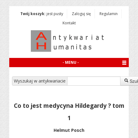
Twój koszyk:
jest pusty
Zaloguj się
Regulamin
Kontakt
- MENU -
Wyszukaj w antykwariacie
Szu
Co to jest medycyna Hildegardy ? tom
1
Helmut Posch