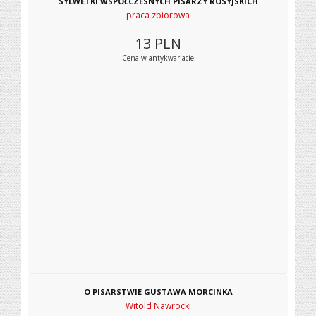
SYLWETKI WSPÓŁCZESNYCH PISARZY ROSYJSKICH
praca zbiorowa
13
PLN
Cena w antykwariacie
O PISARSTWIE GUSTAWA MORCINKA
Witold Nawrocki