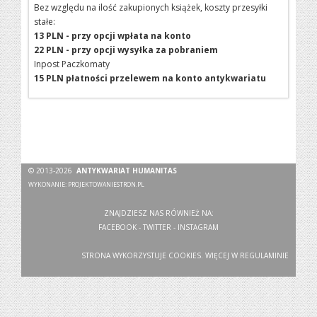
Bez względu na ilość zakupionych książek, koszty przesyłki
stałe:
13 PLN - przy opcji wpłata na konto
22 PLN - przy opcji wysyłka za pobraniem
Inpost Paczkomaty
15 PLN płatności przelewem na konto antykwariatu
© 2013-2026
ANTYKWARIAT HUMANITAS
WYKONANIE:
PROJEKTOWANIESTRON.PL
ZNAJDZIESZ NAS RÓWNIEŻ NA:
FACEBOOK
-
TWITTER
-
INSTAGRAM
STRONA WYKORZYSTUJE COOKIES. WIĘCEJ W
REGULAMINIE