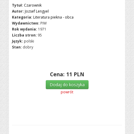
Tytuł:
Czarownik
Autor:
Jozsef Lengyel
Kategoria:
Literatura piekna - obca
Wydawnictwo:
PIW
Rok wydania:
1971
Liczba stron:
95
Język:
polski
Stan:
dobry
Cena:
11
PLN
Dodaj do koszyka
powrót