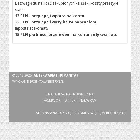
Bez względu na ilość zakupionych książek, koszty przesyłki
stałe:
13 PLN - przy opcji wpłata na konto
22 PLN - przy opcji wysyłka za pobraniem
Inpost Paczkomaty
15 PLN płatności przelewem na konto antykwariatu
© 2013-2026
ANTYKWARIAT HUMANITAS
WYKONANIE:
PROJEKTOWANIESTRON.PL
ZNAJDZIESZ NAS RÓWNIEŻ NA:
FACEBOOK
-
TWITTER
-
INSTAGRAM
STRONA WYKORZYSTUJE COOKIES. WIĘCEJ W
REGULAMINIE