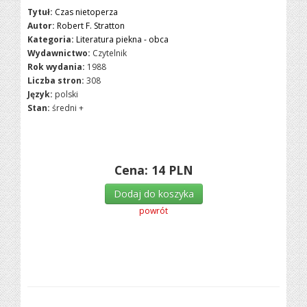
Tytuł:
Czas nietoperza
Autor:
Robert F. Stratton
Kategoria:
Literatura piekna - obca
Wydawnictwo:
Czytelnik
Rok wydania:
1988
Liczba stron:
308
Język:
polski
Stan:
średni +
Cena:
14
PLN
Dodaj do koszyka
powrót