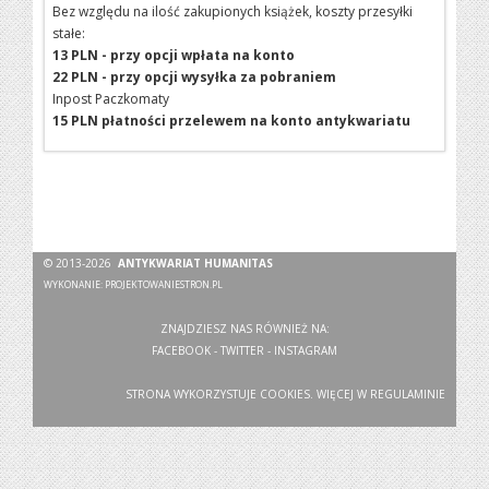
Bez względu na ilość zakupionych książek, koszty przesyłki
stałe:
13 PLN - przy opcji wpłata na konto
22 PLN - przy opcji wysyłka za pobraniem
Inpost Paczkomaty
15 PLN płatności przelewem na konto antykwariatu
© 2013-2026
ANTYKWARIAT HUMANITAS
WYKONANIE:
PROJEKTOWANIESTRON.PL
ZNAJDZIESZ NAS RÓWNIEŻ NA:
FACEBOOK
-
TWITTER
-
INSTAGRAM
STRONA WYKORZYSTUJE COOKIES. WIĘCEJ W
REGULAMINIE