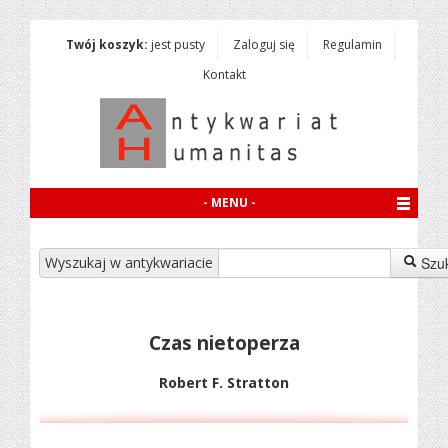
Twój koszyk:
jest pusty
Zaloguj się
Regulamin
Kontakt
- MENU -
Wyszukaj w antykwariacie
Szu
Czas nietoperza
Robert F. Stratton