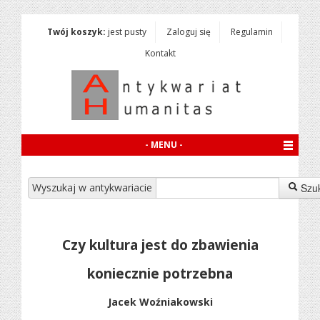
Twój koszyk:
jest pusty
Zaloguj się
Regulamin
Kontakt
- MENU -
Wyszukaj w antykwariacie
Szu
Czy kultura jest do zbawienia
koniecznie potrzebna
Jacek Woźniakowski