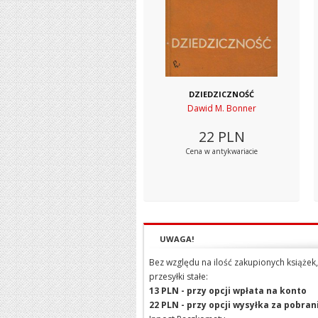
DZIEDZICZNOŚĆ
Dawid M. Bonner
22
PLN
Cena w antykwariacie
UWAGA!
Bez względu na ilość zakupionych książek,
przesyłki stałe:
13 PLN - przy opcji wpłata na konto
22 PLN - przy opcji wysyłka za pobra