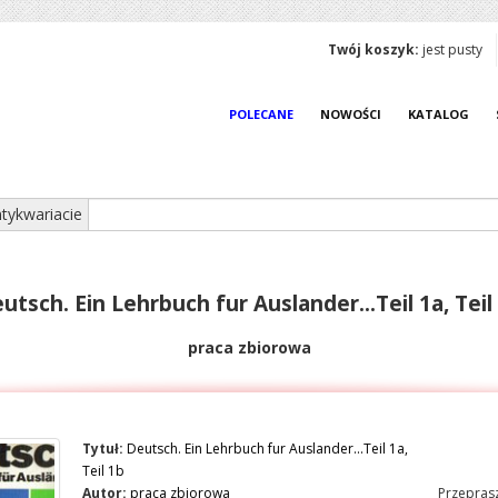
Twój koszyk:
jest pusty
POLECANE
NOWOŚCI
KATALOG
tykwariacie
utsch. Ein Lehrbuch fur Auslander...Teil 1a, Teil
praca zbiorowa
Tytuł:
Deutsch. Ein Lehrbuch fur Auslander...Teil 1a,
Teil 1b
Autor:
praca zbiorowa
Przeprasz