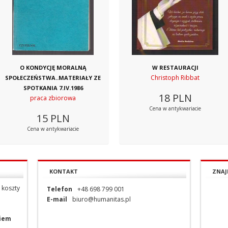
O KONDYCJĘ MORALNĄ
W RESTAURACJI
Christoph Ribbat
SPOŁECZEŃSTWA..MATERIAŁY ZE
SPOTKANIA 7.IV.1986
18
PLN
praca zbiorowa
Cena w antykwariacie
15
PLN
Cena w antykwariacie
KONTAKT
ZNAJ
 koszty
Telefon
+48 698 799 001
E-mail
biuro@humanitas.pl
niem