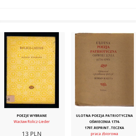
POEZJE WYBRANE
ULOTNA POEZJA PATRIOTYCZNA
Wacław Rolicz-Lieder
OŚWIECENIA 1774-
1797..REPRINT..TECZKA
13
PLN
praca zbiorowa