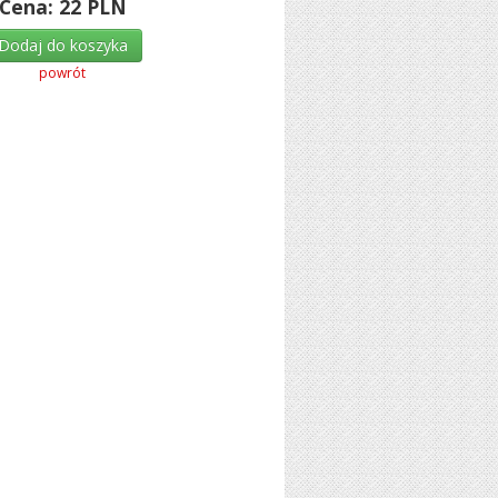
Cena:
22
PLN
Dodaj do koszyka
powrót