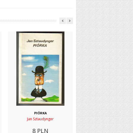
PIÓRKA
Jan Sztaudynger
8
PLN