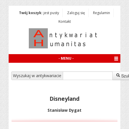
Twój koszyk:
jest pusty
Zaloguj się
Regulamin
Kontakt
- MENU -
Wyszukaj w antykwariacie
Szu
Disneyland
Stanisław Dygat