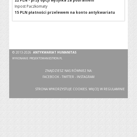
22 PLN - przy opcji wysyłka za pobraniem
Inpost Paczkomaty
15 PLN płatności przelewem na konto antykwariatu
© 2013-2026
ANTYKWARIAT HUMANITAS
WYKONANIE:
PROJEKTOWANIESTRON.PL
ZNAJDZIESZ NAS RÓWNIEŻ NA:
FACEBOOK
-
TWITTER
-
INSTAGRAM
STRONA WYKORZYSTUJE COOKIES. WIĘCEJ W
REGULAMINIE