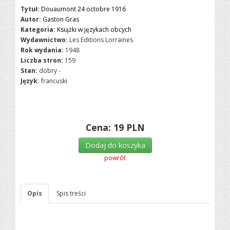
Tytuł:
Douaumont 24 octobre 1916
Autor:
Gaston Gras
Kategoria:
Książki w językach obcych
Wydawnictwo:
Les Editions Lorraines
Rok wydania:
1948
Liczba stron:
159
Stan:
dobry -
Język:
francuski
Cena:
19
PLN
Dodaj do koszyka
powrót
Opis
Spis treści