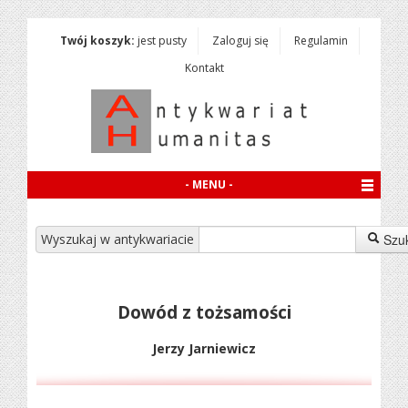
Twój koszyk:
jest pusty
Zaloguj się
Regulamin
Kontakt
- MENU -
Wyszukaj w antykwariacie
Szu
Dowód z tożsamości
Jerzy Jarniewicz