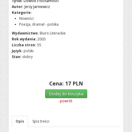
Tytuł:
Dowód z tożsamości
Autor:
Jerzy Jarniewicz
Kategorie:
Nowości
Poezja, dramat - polska
Wydawnictwo:
Biuro Literackie
Rok wydania:
2003
Liczba stron:
55
Język:
polski
Stan:
dobry
Cena:
17
PLN
Dodaj do koszyka
powrót
Opis
Spis treści