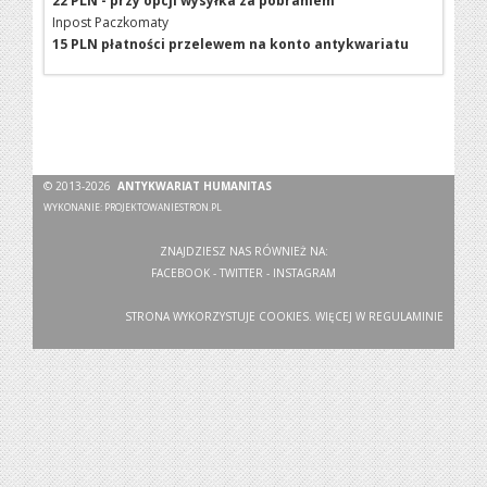
22 PLN - przy opcji wysyłka za pobraniem
Inpost Paczkomaty
15 PLN płatności przelewem na konto antykwariatu
© 2013-2026
ANTYKWARIAT HUMANITAS
WYKONANIE:
PROJEKTOWANIESTRON.PL
ZNAJDZIESZ NAS RÓWNIEŻ NA:
FACEBOOK
-
TWITTER
-
INSTAGRAM
STRONA WYKORZYSTUJE COOKIES. WIĘCEJ W
REGULAMINIE