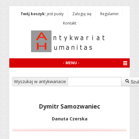
Twój koszyk:
jest pusty
Zaloguj się
Regulamin
Kontakt
- MENU -
Wyszukaj w antykwariacie
Szu
Dymitr Samozwaniec
Danuta Czerska