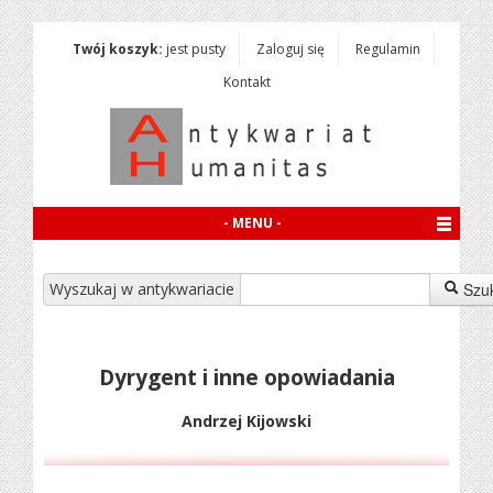
Twój koszyk:
jest pusty
Zaloguj się
Regulamin
Kontakt
- MENU -
Wyszukaj w antykwariacie
Szu
Dyrygent i inne opowiadania
Andrzej Kijowski