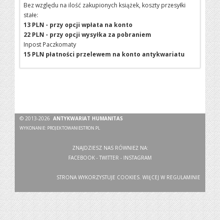
Bez względu na ilość zakupionych książek, koszty przesyłki
stałe:
13 PLN - przy opcji wpłata na konto
22 PLN - przy opcji wysyłka za pobraniem
Inpost Paczkomaty
15 PLN płatności przelewem na konto antykwariatu
© 2013-2026
ANTYKWARIAT HUMANITAS
WYKONANIE:
PROJEKTOWANIESTRON.PL
ZNAJDZIESZ NAS RÓWNIEŻ NA:
FACEBOOK
-
TWITTER
-
INSTAGRAM
STRONA WYKORZYSTUJE COOKIES. WIĘCEJ W
REGULAMINIE