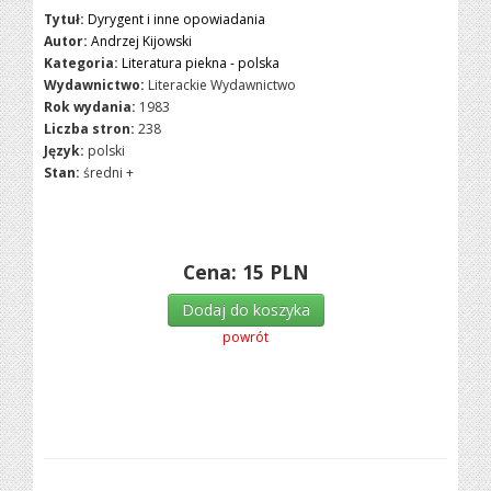
Tytuł:
Dyrygent i inne opowiadania
Autor:
Andrzej Kijowski
Kategoria:
Literatura piekna - polska
Wydawnictwo:
Literackie Wydawnictwo
Rok wydania:
1983
Liczba stron:
238
Język:
polski
Stan:
średni +
Cena:
15
PLN
Dodaj do koszyka
powrót