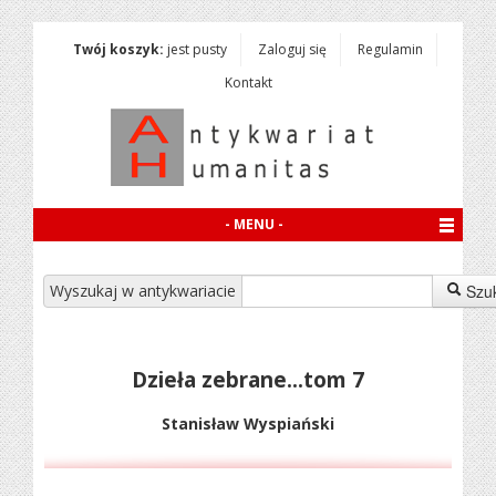
Twój koszyk:
jest pusty
Zaloguj się
Regulamin
Kontakt
- MENU -
Wyszukaj w antykwariacie
Szu
Dzieła zebrane...tom 7
Stanisław Wyspiański