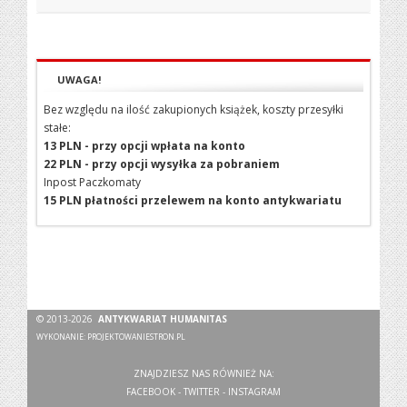
UWAGA!
Bez względu na ilość zakupionych książek, koszty przesyłki
stałe:
13 PLN - przy opcji wpłata na konto
22 PLN - przy opcji wysyłka za pobraniem
Inpost Paczkomaty
15 PLN płatności przelewem na konto antykwariatu
© 2013-2026
ANTYKWARIAT HUMANITAS
WYKONANIE:
PROJEKTOWANIESTRON.PL
ZNAJDZIESZ NAS RÓWNIEŻ NA:
FACEBOOK
-
TWITTER
-
INSTAGRAM