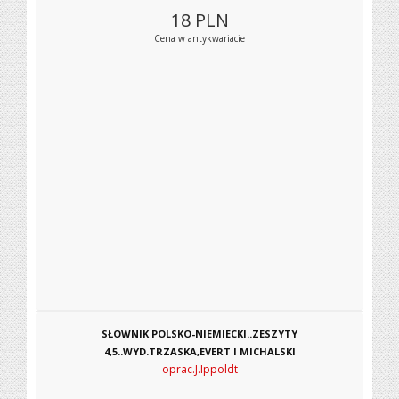
18
PLN
Cena w antykwariacie
SŁOWNIK POLSKO-NIEMIECKI..ZESZYTY
4,5..WYD.TRZASKA,EVERT I MICHALSKI
oprac.J.Ippoldt