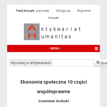
Twój koszyk:
jest pusty
Zaloguj się
Regulamin
Kontakt
- MENU -
Wyszukaj w antykwariacie
Szu
Ekonomia społeczna 10 części
współoprawne
Stanisław Grabski