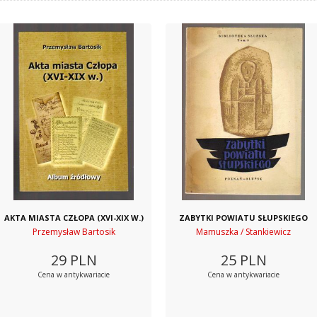
AKTA MIASTA CZŁOPA (XVI-XIX W.)
ZABYTKI POWIATU SŁUPSKIEGO
Przemysław Bartosik
Mamuszka / Stankiewicz
29
PLN
25
PLN
Cena w antykwariacie
Cena w antykwariacie