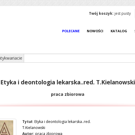
Twój koszyk:
jest pusty
POLECANE
NOWOŚCI
KATALOG
tykwariacie
Etyka i deontologia lekarska..red. T.Kielanowski
praca zbiorowa
Tytuł:
Etyka i deontologia lekarska..red.
T.Kielanowski
Autor:
praca zbiorowa