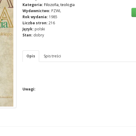
Kategoria:
Filozofia, teologia
Wydawnictwo:
PZWL
Rok wydania:
1985
Liczba stron:
216
Język:
polski
Stan:
dobry
Opis
Spis treści
Uwagi: