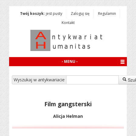
Twój koszyk:
jest pusty
Zaloguj się
Regulamin
Kontakt
- MENU -
Wyszukaj w antykwariacie
Szu
Film gangsterski
Alicja Helman