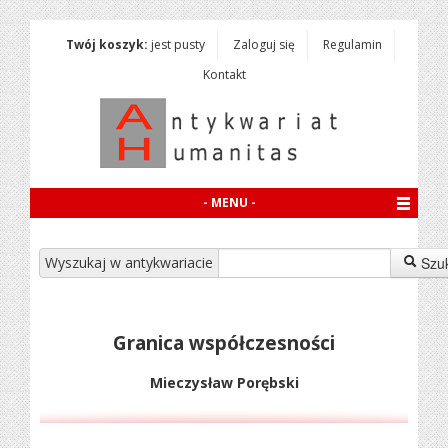
Twój koszyk:
jest pusty
Zaloguj się
Regulamin
Kontakt
- MENU -
Wyszukaj w antykwariacie
Szu
Granica współczesności
Mieczysław Porębski