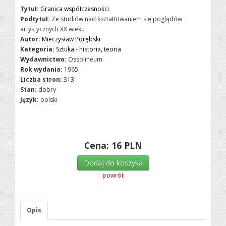
Tytuł:
Granica współczesności
Podtytuł:
Ze studiów nad kształtowaniem się poglądów
artystycznych XX wieku
Autor:
Mieczysław Porębski
Kategoria:
Sztuka - historia, teoria
Wydawnictwo:
Ossolineum
Rok wydania:
1965
Liczba stron:
313
Stan:
dobry -
Język:
polski
Cena:
16
PLN
Dodaj do koszyka
powrót
Opis