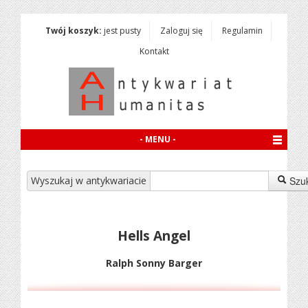
Twój koszyk:
jest pusty
Zaloguj się
Regulamin
Kontakt
- MENU -
Wyszukaj w antykwariacie
Szu
Hells Angel
Ralph Sonny Barger