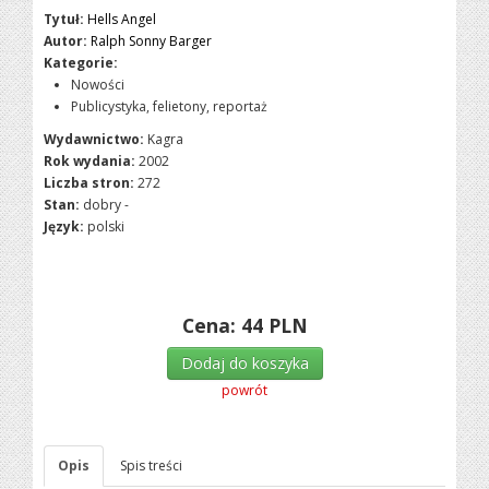
Tytuł:
Hells Angel
Autor:
Ralph Sonny Barger
Kategorie:
Nowości
Publicystyka, felietony, reportaż
Wydawnictwo:
Kagra
Rok wydania:
2002
Liczba stron:
272
Stan:
dobry -
Język:
polski
Cena:
44
PLN
Dodaj do koszyka
powrót
Opis
Spis treści