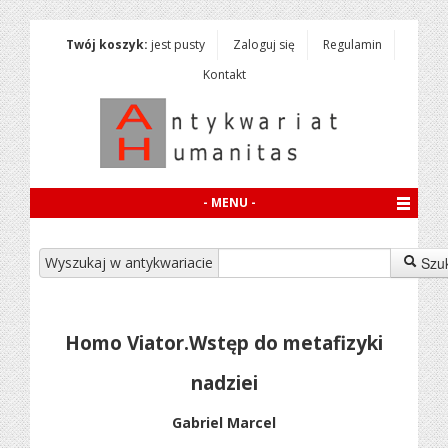
Twój koszyk:
jest pusty
Zaloguj się
Regulamin
Kontakt
- MENU -
Wyszukaj w antykwariacie
Szu
Homo Viator.Wstęp do metafizyki
nadziei
Gabriel Marcel