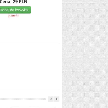
Cena:
29
PLN
Dodaj do koszyka
powrót