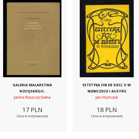
GALERIA MALARSTWA
ESTETYKA FIN DE SIECL`U W
ROSYJSKIEGO..
NIEMCZECH I AUSTRII
Janina Ruszczycówna
Jan Hryńczuk
17
PLN
18
PLN
Cena w antykwariacie
Cena w antykwariacie