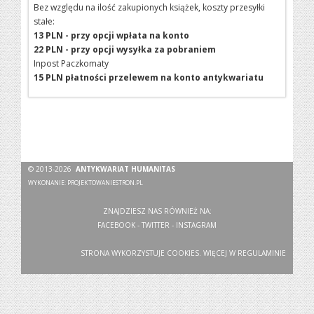
Bez względu na ilość zakupionych książek, koszty przesyłki
stałe:
13 PLN - przy opcji wpłata na konto
22 PLN - przy opcji wysyłka za pobraniem
Inpost Paczkomaty
15 PLN płatności przelewem na konto antykwariatu
© 2013-2026
ANTYKWARIAT HUMANITAS
WYKONANIE:
PROJEKTOWANIESTRON.PL
ZNAJDZIESZ NAS RÓWNIEŻ NA:
FACEBOOK
-
TWITTER
-
INSTAGRAM
STRONA WYKORZYSTUJE COOKIES. WIĘCEJ W
REGULAMINIE