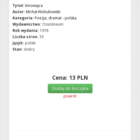
Tytuł:
Innowajca
Autor:
Michał Kłobukowski
Kategoria:
Poezja, dramat - polska
Wydawnictwo:
Ossolineum
Rok wydania:
1978
Liczba stron:
33
Język:
polski
Stan:
dobry
Cena:
13
PLN
Dodaj do koszyka
powrót