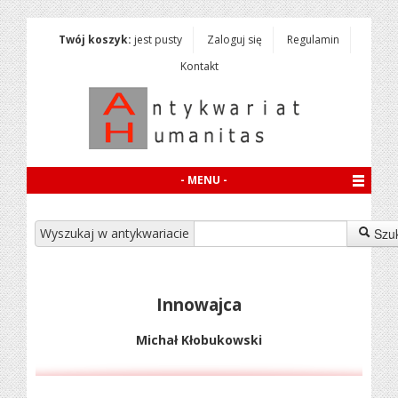
Twój koszyk:
jest pusty
Zaloguj się
Regulamin
Kontakt
- MENU -
Wyszukaj w antykwariacie
Szu
Innowajca
Michał Kłobukowski