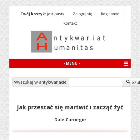
Twój koszyk:
jest pusty
Zaloguj się
Regulamin
Kontakt
- MENU -
Wyszukaj w antykwariacie
Szu
Jak przestać się martwić i zacząć żyć
Dale Carnegie