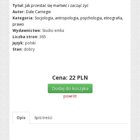
Tytuł:
Jak przestać się martwić i zacząć żyć
Autor:
Dale Carnegie
Kategoria:
Socjologia, antropologia, psychologia, etnografia,
prawo
Wydawnictwo:
Studio emka
Liczba stron:
365
Język:
polski
Stan:
dobry
Cena:
22
PLN
Dodaj do koszyka
powrót
Opis
Spis treści