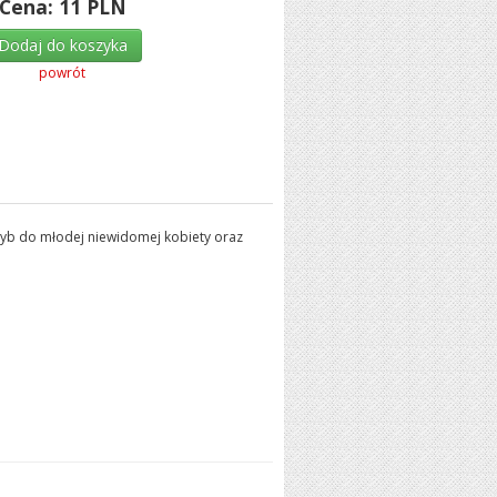
Cena:
11
PLN
Dodaj do koszyka
powrót
 szyb do młodej niewidomej kobiety oraz