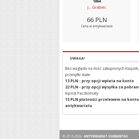
1864
J... Grabiec
66
PLN
Cena w antykwariacie
UWAGA!
Bez względu na ilość zakupionych książek,
przesyłki stałe:
13 PLN - przy opcji wpłata na konto
22 PLN - przy opcji wysyłka za pobra
Inpost Paczkomaty
15 PLN płatności przelewem na konto
antykwariatu
© 2013-2026
ANTYKWARIAT HUMANITAS