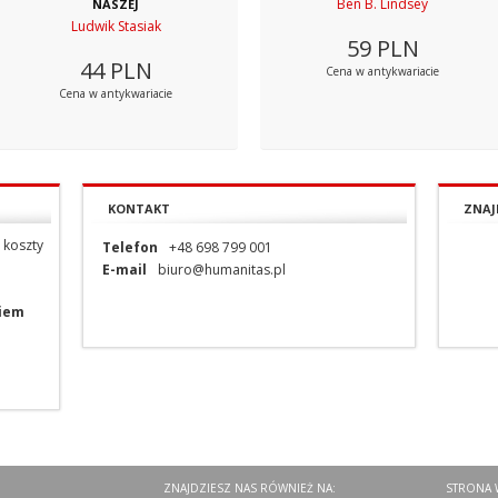
Ben B. Lindsey
NASZEJ
Ludwik Stasiak
59
PLN
44
PLN
Cena w antykwariacie
Cena w antykwariacie
KONTAKT
ZNAJ
 koszty
Telefon
+48 698 799 001
E-mail
biuro@humanitas.pl
niem
ZNAJDZIESZ NAS RÓWNIEŻ NA:
STRONA 