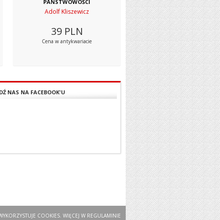
PAŃSTWOWOŚCI
Adolf Kliszewicz
39
PLN
Cena w antykwariacie
DŹ NAS NA FACEBOOK'U
WYKORZYSTUJE COOKIES. WIĘCEJ W
REGULAMINIE