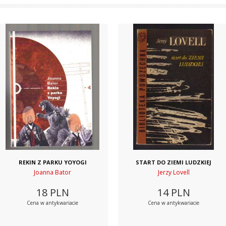
REKIN Z PARKU YOYOGI
START DO ZIEMI LUDZKIEJ
Joanna Bator
Jerzy Lovell
18
PLN
14
PLN
Cena w antykwariacie
Cena w antykwariacie