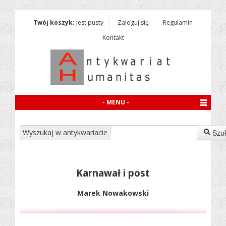
Twój koszyk:
jest pusty
Zaloguj się
Regulamin
Kontakt
- MENU -
Wyszukaj w antykwariacie
Szu
Karnawał i post
Marek Nowakowski