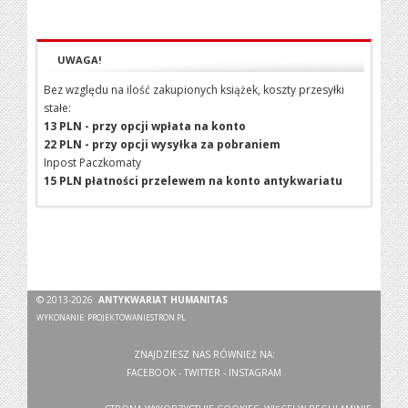
UWAGA!
Bez względu na ilość zakupionych książek, koszty przesyłki
stałe:
13 PLN - przy opcji wpłata na konto
22 PLN - przy opcji wysyłka za pobraniem
Inpost Paczkomaty
15 PLN płatności przelewem na konto antykwariatu
© 2013-2026
ANTYKWARIAT HUMANITAS
WYKONANIE:
PROJEKTOWANIESTRON.PL
ZNAJDZIESZ NAS RÓWNIEŻ NA:
FACEBOOK
-
TWITTER
-
INSTAGRAM