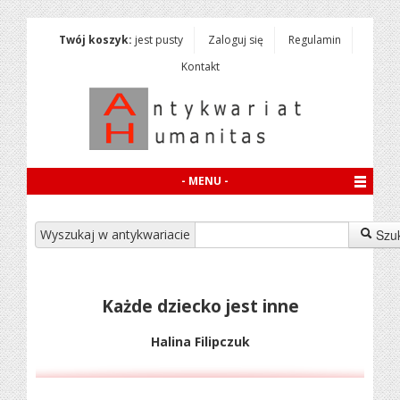
Twój koszyk:
jest pusty
Zaloguj się
Regulamin
Kontakt
- MENU -
Wyszukaj w antykwariacie
Szu
Każde dziecko jest inne
Halina Filipczuk