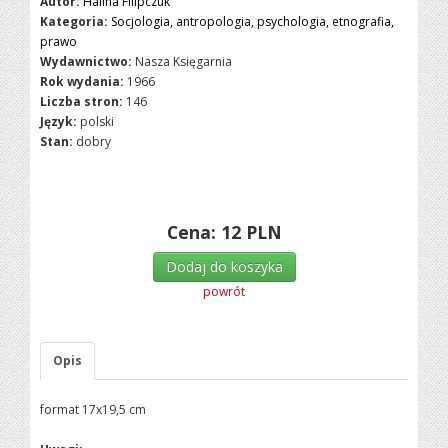
Autor:
Halina Filipczuk
Kategoria:
Socjologia, antropologia, psychologia, etnografia,
prawo
Wydawnictwo:
Nasza Księgarnia
Rok wydania:
1966
Liczba stron:
146
Język:
polski
Stan:
dobry
Cena:
12
PLN
Dodaj do koszyka
powrót
Opis
format 17x19,5 cm