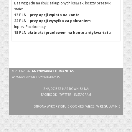
Bez względu na ilość zakupionych książek, koszty przesyłki
stałe:
13 PLN - przy opcji wpłata na konto
22 PLN - przy opcji wysyłka za pobraniem
Inpost Paczkomaty
15 PLN płatności przelewem na konto antykwariatu
© 2013-2026
ANTYKWARIAT HUMANITAS
WYKONANIE:
PROJEKTOWANIESTRON.PL
ZNAJDZIESZ NAS RÓWNIEŻ NA:
FACEBOOK
-
TWITTER
-
INSTAGRAM
STRONA WYKORZYSTUJE COOKIES. WIĘCEJ W
REGULAMINIE