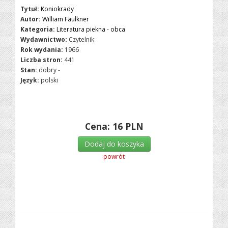
Tytuł:
Koniokrady
Autor:
William Faulkner
Kategoria:
Literatura piekna - obca
Wydawnictwo:
Czytelnik
Rok wydania:
1966
Liczba stron:
441
Stan:
dobry -
Język:
polski
Cena:
16
PLN
Dodaj do koszyka
powrót