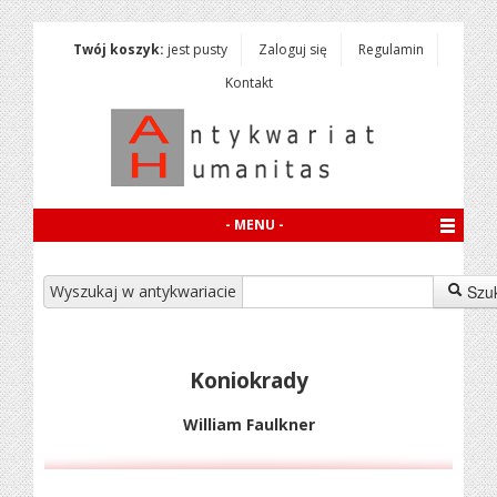
Twój koszyk:
jest pusty
Zaloguj się
Regulamin
Kontakt
- MENU -
Wyszukaj w antykwariacie
Szu
Koniokrady
William Faulkner