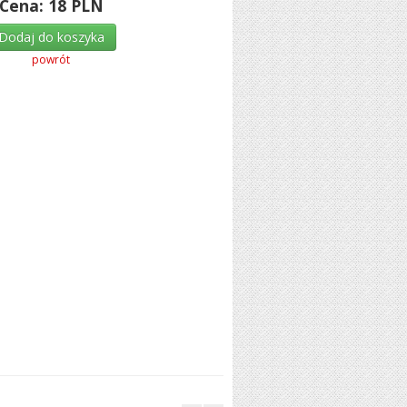
Cena:
18
PLN
Dodaj do koszyka
powrót