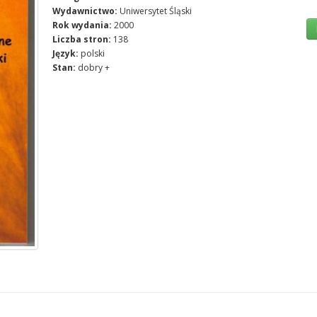
Wydawnictwo:
Uniwersytet Śląski
Rok wydania:
2000
Liczba stron:
138
Język:
polski
Stan:
dobry +