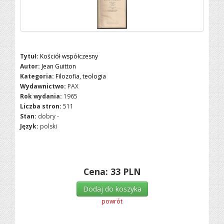
Tytuł:
Kościół współczesny
Autor:
Jean Guitton
Kategoria:
Filozofia, teologia
Wydawnictwo:
PAX
Rok wydania:
1965
Liczba stron:
511
Stan:
dobry -
Język:
polski
Cena:
33
PLN
Dodaj do koszyka
powrót