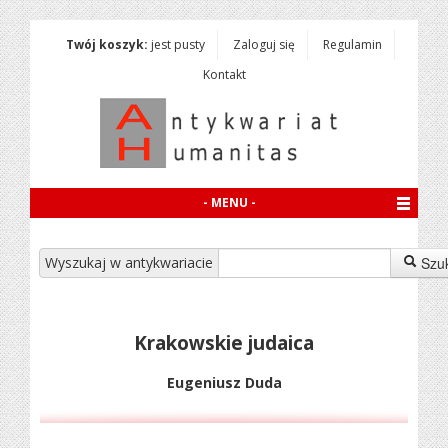
Twój koszyk:
jest pusty
Zaloguj się
Regulamin
Kontakt
- MENU -
Wyszukaj w antykwariacie
Szu
Krakowskie judaica
Eugeniusz Duda