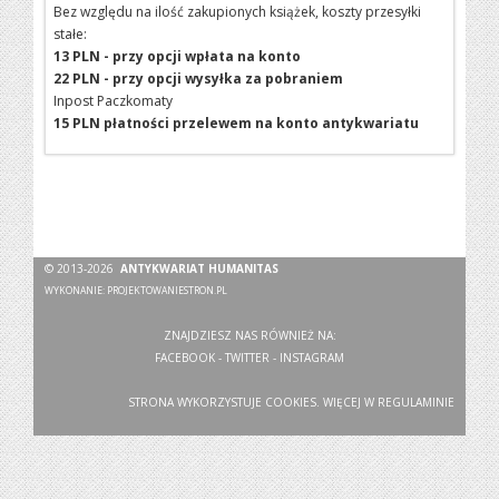
Bez względu na ilość zakupionych książek, koszty przesyłki
stałe:
13 PLN - przy opcji wpłata na konto
22 PLN - przy opcji wysyłka za pobraniem
Inpost Paczkomaty
15 PLN płatności przelewem na konto antykwariatu
© 2013-2026
ANTYKWARIAT HUMANITAS
WYKONANIE:
PROJEKTOWANIESTRON.PL
ZNAJDZIESZ NAS RÓWNIEŻ NA:
FACEBOOK
-
TWITTER
-
INSTAGRAM
STRONA WYKORZYSTUJE COOKIES. WIĘCEJ W
REGULAMINIE