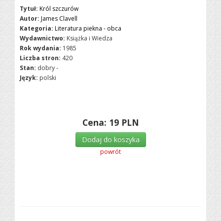
Tytuł:
Król szczurów
Autor:
James Clavell
Kategoria:
Literatura piekna - obca
Wydawnictwo:
Książka i Wiedza
Rok wydania:
1985
Liczba stron:
420
Stan:
dobry -
Język:
polski
Cena:
19
PLN
Dodaj do koszyka
powrót