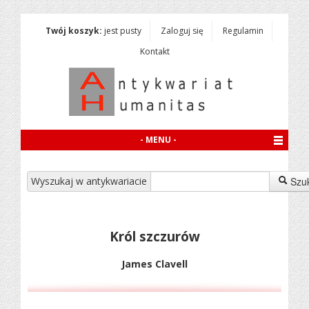
Twój koszyk:
jest pusty
Zaloguj się
Regulamin
Kontakt
- MENU -
Wyszukaj w antykwariacie
Szu
Król szczurów
James Clavell