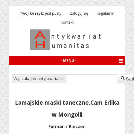
Twój koszyk:
jest pusty
Zaloguj się
Regulamin
Kontakt
- MENU -
Wyszukaj w antykwariacie
Szu
Lamajskie maski taneczne.Cam Erlika
w Mongolii
Forman / Rinczen