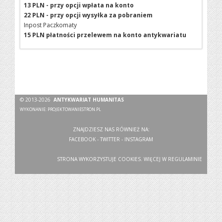
13 PLN - przy opcji wpłata na konto
22 PLN - przy opcji wysyłka za pobraniem
Inpost Paczkomaty
15 PLN płatności przelewem na konto antykwariatu
© 2013-2026
ANTYKWARIAT HUMANITAS
WYKONANIE:
PROJEKTOWANIESTRON.PL
ZNAJDZIESZ NAS RÓWNIEŻ NA:
FACEBOOK
-
TWITTER
-
INSTAGRAM
STRONA WYKORZYSTUJE COOKIES. WIĘCEJ W
REGULAMINIE