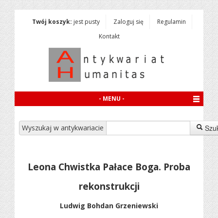
Twój koszyk:
jest pusty
Zaloguj się
Regulamin
Kontakt
- MENU -
Wyszukaj w antykwariacie
Szu
Leona Chwistka Pałace Boga. Proba
rekonstrukcji
Ludwig Bohdan Grzeniewski