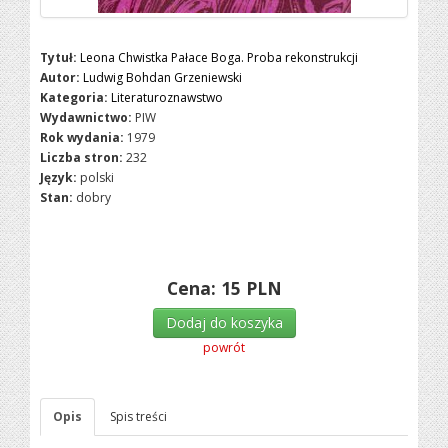
Tytuł:
Leona Chwistka Pałace Boga. Proba rekonstrukcji
Autor:
Ludwig Bohdan Grzeniewski
Kategoria:
Literaturoznawstwo
Wydawnictwo:
PIW
Rok wydania:
1979
Liczba stron:
232
Język:
polski
Stan:
dobry
Cena:
15
PLN
Dodaj do koszyka
powrót
Opis
Spis treści