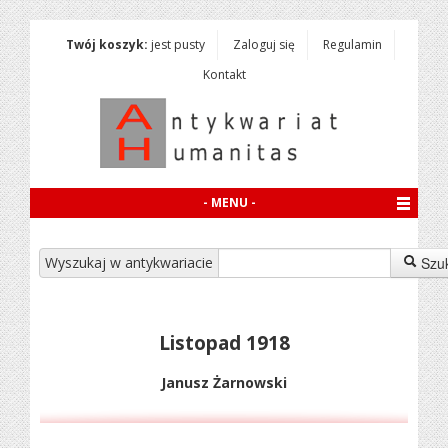
Twój koszyk:
jest pusty
Zaloguj się
Regulamin
Kontakt
- MENU -
Wyszukaj w antykwariacie
Szu
Listopad 1918
Janusz Żarnowski