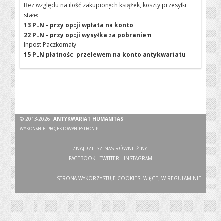
Bez względu na ilość zakupionych książek, koszty przesyłki
stałe:
13 PLN - przy opcji wpłata na konto
22 PLN - przy opcji wysyłka za pobraniem
Inpost Paczkomaty
15 PLN płatności przelewem na konto antykwariatu
© 2013-2026
ANTYKWARIAT HUMANITAS
WYKONANIE:
PROJEKTOWANIESTRON.PL
ZNAJDZIESZ NAS RÓWNIEŻ NA:
FACEBOOK
-
TWITTER
-
INSTAGRAM
STRONA WYKORZYSTUJE COOKIES. WIĘCEJ W
REGULAMINIE