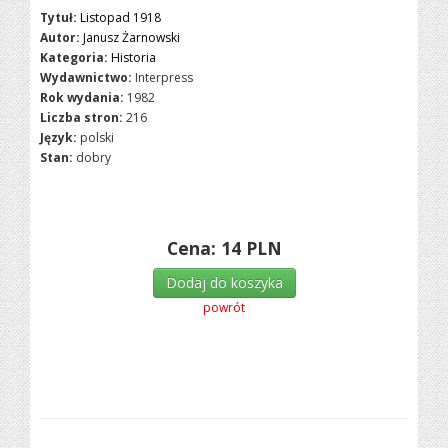
Tytuł:
Listopad 1918
Autor:
Janusz Żarnowski
Kategoria:
Historia
Wydawnictwo:
Interpress
Rok wydania:
1982
Liczba stron:
216
Język:
polski
Stan:
dobry
Cena:
14
PLN
Dodaj do koszyka
powrót