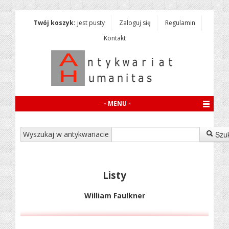
Twój koszyk:
jest pusty
Zaloguj się
Regulamin
Kontakt
- MENU -
Wyszukaj w antykwariacie
Szu
Listy
William Faulkner