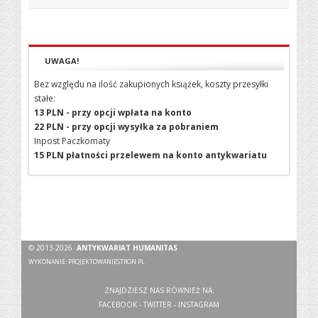
UWAGA!
Bez względu na ilość zakupionych książek, koszty przesyłki
stałe:
13 PLN - przy opcji wpłata na konto
22 PLN - przy opcji wysyłka za pobraniem
Inpost Paczkomaty
15 PLN płatności przelewem na konto antykwariatu
© 2013-2026
ANTYKWARIAT HUMANITAS
WYKONANIE:
PROJEKTOWANIESTRON.PL
ZNAJDZIESZ NAS RÓWNIEŻ NA:
FACEBOOK
-
TWITTER
-
INSTAGRAM