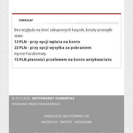
UWAGA!
Bez względu na ilość zakupionych książek, koszty przesyłki
stałe:
13 PLN - przy opcji wpłata na konto
22 PLN - przy opcji wysyłka za pobraniem
Inpost Paczkomaty
15 PLN płatności przelewem na konto antykwariatu
© 2013-2026
ANTYKWARIAT HUMANITAS
WYKONANIE:
PROJEKTOWANIESTRON.PL
ZNAJDZIESZ NAS RÓWNIEŻ NA:
FACEBOOK
-
TWITTER
-
INSTAGRAM